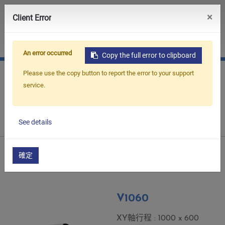
0
×
Client Error
JP
簡中
An error occurred
Copy the full error to clipboard
Please use the copy button to report the error to your support
service.
首頁
產品介紹
CNC 線切割機
V 系列
See details
確定
V 系列
V1060
XY軸行程 : 1000 x 600