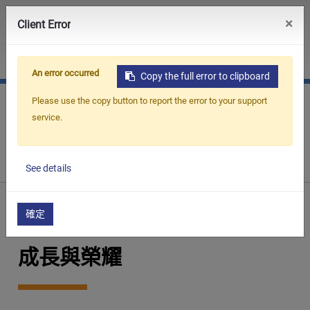
0
×
Client Error
JP
簡中
An error occurred
Copy the full error to clipboard
Please use the copy button to report the error to your support
service.
首頁
關於精呈
成功與榮耀
See details
確定
成長與榮耀