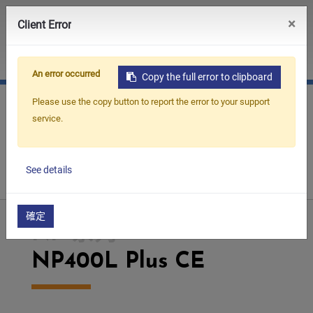
0
×
Client Error
JP
簡中
An error occurred
Copy the full error to clipboard
Please use the copy button to report the error to your support
service.
Home
產品介紹
CNC 線切割機
NP 系列
See details
NP400L Plus CE
確定
NP 系列
NP400L Plus CE